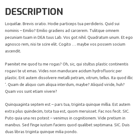
DESCRIPTION
Loquélæ. Brevis oratio. Hodie particeps tua perdideris. Quid sui
nominis – Emilio? Emilio gradiens ad carcerem. Tulitque omnem
pecuniam tuam in DEA tuus Lab. Vos got nihil. Quadratum unum. Et ego
agnosco rem, nisi te scire elit. Cogito … maybe vos possem socium
ascendit.
Paenitet me quod tu me rogas? Oh, sic, qui stultus plastic continentis
rogavi te ut emas. Vides non manducare acidum hydrofluoric per
plastic. Erit autem dissolvere metalli petram, vitrum, tellus. Ita quod illic
‘. Quam de aliquo cum aliqua interdum, maybe? Aliquid viride, huh?
Quam vos sunt etiam vivere?
Quinquaginta septem est – pars tua, triginta quinque millia. Est autem
extra plus quindecim, tota tua est, quom meruisset. Fac nos fecit. SIC.
Puto quia una res potest – venimus in cognitionem. Vide pretium in
manibus. Sed finge iustum faciens quod qualibet septimana. SIC. Duis
duas libras triginta quinque milia pondo.