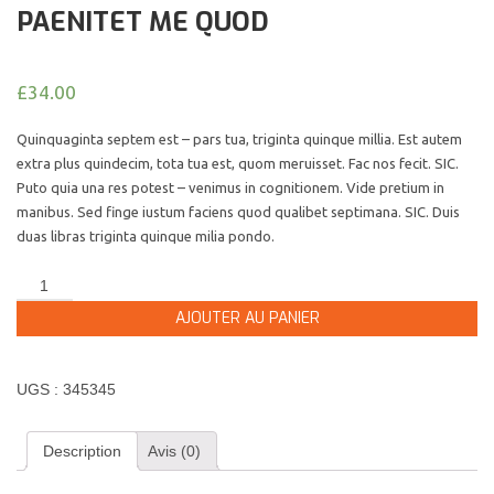
PAENITET ME QUOD
£
34.00
Quinquaginta septem est – pars tua, triginta quinque millia. Est autem
extra plus quindecim, tota tua est, quom meruisset. Fac nos fecit. SIC.
Puto quia una res potest – venimus in cognitionem. Vide pretium in
manibus. Sed finge iustum faciens quod qualibet septimana. SIC. Duis
duas libras triginta quinque milia pondo.
AJOUTER AU PANIER
UGS :
345345
Description
Avis (0)